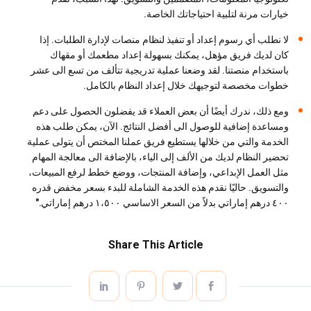
خيارات مرنة لتلبية احتياجاتك الخاصة.
لا نطلب أي رسوم إعداد أو تنفيذ لنظام منصات لإدارة الطلبات. إذا
كان لديك فريق مؤهل، يمكنك بسهولة إعداد مطعمك أو مقهاك
باستخدام منصتنا. لقد وضعنا عملية تدريجية تتألف من تسع الى عشر
خطوات مخصصة لتوجيهك خلال إعداد النظام بالكامل.
ومع ذلك، ندرك أيضًا أن بعض العملاء قد يفضلون الحصول على دعم
ومساعدة إضافية للوصول الى أفضل النتائج. الآن، يمكن طلب هذه
الخدمة والتي من خلالها يستطيع فريق عملنا المختص أن يتولى عملية
تحضير النظام لديك من الألف إلى الياء، بالإضافة الى معالجة المهام
مثل العمل الإبداعي، وإضافة المنتجات، ووضع خطط لرفع المبيعات،
والتسويق. حاليًا نقدم هذه الخدمة الشاملة للبدء بسعر مخفض قدره
٤٠٠ درهم إماراتي بدلاً من السعر الاساسي ١،٥٠٠ درهم إماراتي."
Share This Article